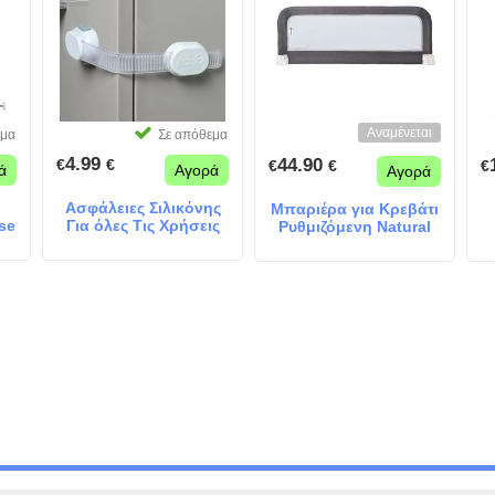
Αναμένεται
εμα
Σε απόθεμα
4.99
44.90
€
€
€
€
€
ά
Αγορά
Αγορά
Ασφάλειες Σιλικόνης
Μπαριέρα για Κρεβάτι
se
Για όλες Τις Χρήσεις
Ρυθμιζόμενη Natural