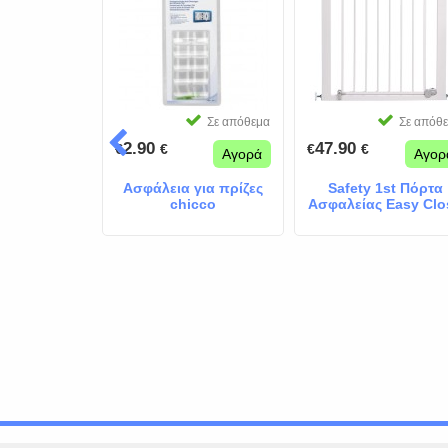
Σε απόθεμα
Σε απόθεμα
Σε απόθ
2.90
47.90
€
€
€
€
Αγορά
Αγορά
Αγορ
τευτικά
Ασφάλεια για πρίζες
Safety 1st Πόρτα
φρώδη Μπεζ
chicco
Ασφαλείας Easy Clo
τμχ
Metal