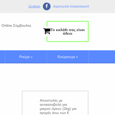
Σύνδεση
Δημιουργία λογαριασμούt
Online Σύμβουλος
Το καλάθι σας είναι
άδειο
Ρούχα
»
Εσώρουχα
»
Αποστολές με
αντικαταβολή για
μικρού όγκου (2kg) για
αγορές άνω των €