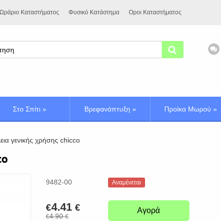
Ωράριο Καταστήματος
Φυσικό Κατάστημα
Οροι Καταστήματος
Στο Σπίτι
»
Βρεφανάπτυξη
»
Προίκα Μωρού
»
ια γενικής χρήσης chicco
co
9482-00
Αναμένεται
4.41
€
€
Αγορά
4.90
€
€