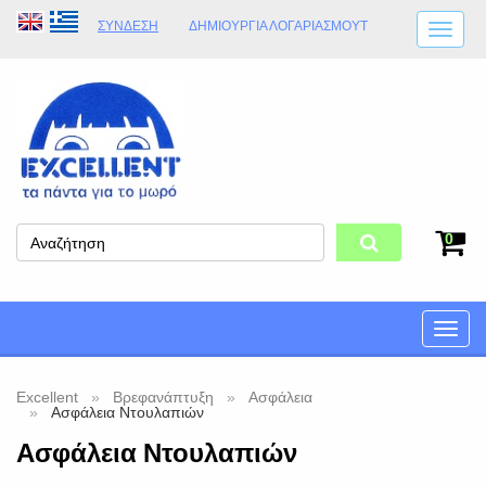
ΣΎΝΔΕΣΗ
ΔΗΜΙΟΥΡΓΊΑ ΛΟΓΑΡΙΑΣΜΟΎT
ΑΠΟΣΤΟΛΈΣ
ΩΡΆΡΙΟ ΚΑΤΑΣΤΉΜΑΤΟΣ
ΦΥΣΙΚΌ ΚΑΤΆΣΤΗΜΑ
ΟΡΟΙ ΚΑΤΑΣΤΉΜΑΤΟΣ
0
Toggle
naviga
Excellent
Βρεφανάπτυξη
Ασφάλεια
Ασφάλεια Ντουλαπιών
Ασφάλεια Ντουλαπιών