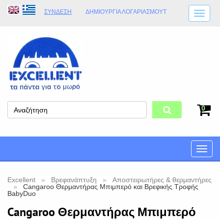
ΣΎΝΔΕΣΗ
ΔΗΜΙΟΥΡΓΊΑ ΛΟΓΑΡΙΑΣΜΟΎT
ΑΠΟΣΤΟΛΈΣ
ΩΡΆΡΙΟ ΚΑΤΑΣΤΉΜΑΤΟΣ
ΦΥΣΙΚΌ ΚΑΤΆΣΤΗΜΑ
ΟΡΟΙ ΚΑΤΑΣΤΉΜΑΤΟΣ
0
Toggle
naviga
Excellent
Βρεφανάπτυξη
Αποστειρωτήρες & θερμαντήρες
Cangaroo Θερμαντήρας Μπιμπερό και Βρεφικής Τροφής
BabyDuo
Cangaroo Θερμαντήρας Μπιμπερό