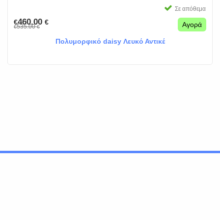
Σε απόθεμα
460.00
€
€
Αγορά
535.00
€
€
Πολυμορφικό daisy Λευκό Αντικέ