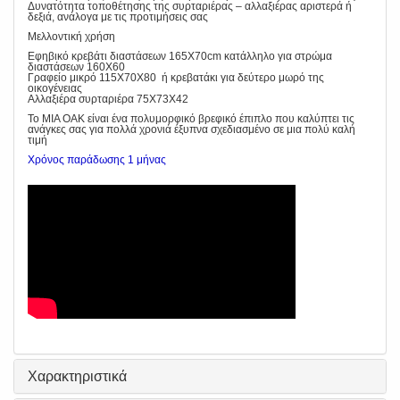
Δυνατότητα τοποθέτησης της συρταριέρας – αλλαξιέρας αριστερά ή
δεξιά, ανάλογα με τις προτιμήσεις σας
Μελλοντική χρήση
Εφηβικό κρεβάτι διαστάσεων 165Χ70cm κατάλληλο για στρώμα
διαστάσεων 160Χ60
Γραφείο μικρό 115Χ70Χ80 ή κρεβατάκι για δεύτερο μωρό της
οικογένειας
Αλλαξιέρα συρταριέρα 75Χ73Χ42
To ΜΙΑ ΟΑΚ είναι ένα πολυμορφικό βρεφικό έπιπλο που καλύπτει τις
ανάγκες σας για πολλά χρονιά έξυπνα σχεδιασμένο σε μια πολύ καλή
τιμή
Χρόνος παράδωσης 1 μήνας
Χαρακτηριστικά