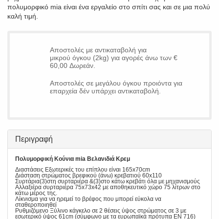
πολυμορφικό mia είναι ένα εργαλείο στο σπίτι σας και σε μια πολύ
καλή τιμή.
Αποστολές με αντικαταβολή για
μικρού όγκου (2kg) για αγορές άνω των €
60,00 Δωρεάν.
Αποστολές σε μεγάλου όγκου προιόντα για
επαρχεία δέν υπάρχει αντικαταβολή.
Περιγραφή
Πολυμορφική Κούνια mia Βελανιδιά Κρεμ
Διαστάσεις Εξωτερικές του επίπλου είναι 165x70cm
Διάσταση στρώματος βρεφικού (άνω) κρεβατιού 60x110
Συρτάρια(3)στη συρταριέρα &(3)στο κάτω κρεβάτι όλα με μηχανισμούς
Αλλαξιέρα συρταριέρα 75x73x42 με αποθηκευτικό χώρο 75 λίτρων στο
κάτω μέρος της.
Λίκνισμα για να ηρεμεί το βρέφος που μπορεί εύκολα να
σταθεροποιηθεί
Ρυθμιζόμενο Ξύλινο κάγκελο σε 2 θέσεις ύψος στρώματος σε 3 με
εσωτερικό ύψος 61cm (σύμφωνο με τα ευρωπαϊκά πρότυπα ΕΝ 716)