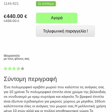
1144-821
Σε απόθεμα
440.00
€
€
Αγορά
498.00
€
€
Τηλεφωνική παραγγελία !
Μοιραστείτε
με τους φίλους σας
1
2
3
4
5
72
Σύντομη περιγραφή
Ένα πολυμορφικό κρεβάτι μωρού που καλύπτει τις ανάγκες σας
για 10 χρόνια.Το πολυμορφικό έπιπλο είναι χρώμα της βελανιδιάς
σε συνδυασμό με κρεμ συρτάρια και κάγκελο.Το βρεφικό έπιπλο
είναι έξυπνα σχεδιασμένο για μικρούς χώρους με μέγεθος 165cm
καλύπτονται όλες οι ανάγκες του μωρού σας.Η μελλοντική χρήση
μέχρι 10 ετών αλλά και οι πολλοί αποθηκευτικοί χώροι.Το