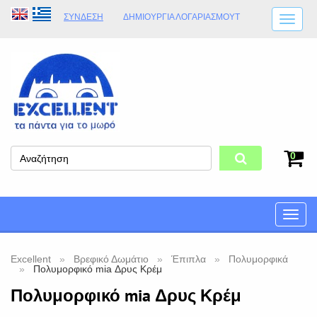
ΣΎΝΔΕΣΗ
ΔΗΜΙΟΥΡΓΊΑ ΛΟΓΑΡΙΑΣΜΟΎT
ΑΠΟΣΤΟΛΈΣ
ΩΡΆΡΙΟ ΚΑΤΑΣΤΉΜΑΤΟΣ
ΦΥΣΙΚΌ ΚΑΤΆΣΤΗΜΑ
ΟΡΟΙ ΚΑΤΑΣΤΉΜΑΤΟΣ
0
Toggle
naviga
Excellent
Βρεφικό Δωμάτιο
Έπιπλα
Πολυμορφικά
Πολυμορφικό mia Δρυς Κρέμ
Πολυμορφικό mia Δρυς Κρέμ