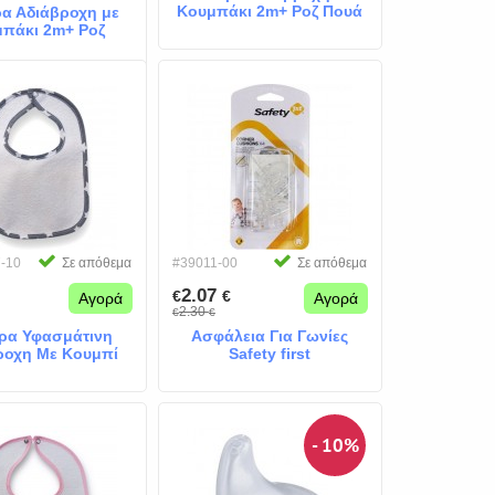
Κουμπάκι 2m+ Ροζ Πουά
ρα Αδιάβροχη με
πάκι 2m+ Ροζ
Αστέρια
-10
Σε απόθεμα
#39011-00
Σε απόθεμα
2.07
€
€
Αγορά
Αγορά
2.30
€
€
ρα Υφασμάτινη
Ασφάλεια Για Γωνίες
ροχη Με Κουμπί
Safety first
Αστέρια Γκρι
- 10%