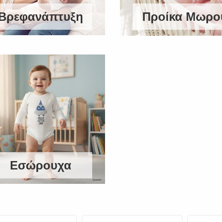
Βρεφανάπτυξη
Προίκα Μωρο
Εσώρουχα