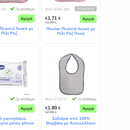
Αναμένεται
-38
Σε απόθεμα
#exc-6760-309
1.71
€
€
Αγορά
Αγορά
1.90
€
€
Πετσετέ Λευκό με
Πανάκι Πετσετέ Λευκό με
Ρέλι Ροζ
Ρέλι Ροζ Πουα
Σε απόθεμα
#exc-2719-10
Σε απόθεμα
1.80
€
€
Αγορά
Αγορά
2.00
€
€
ά μαντηλάκια
Σαλιάρα από 100%
μού μύτης phisio
Βαμβάκι με Αυτοκόλλητο
lean chicco
Λευκή Γκρι