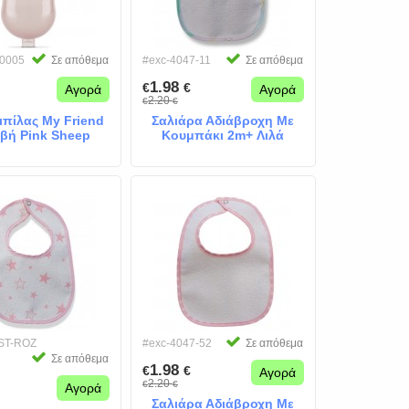
0005
Σε απόθεμα
#exc-4047-11
Σε απόθεμα
1.98
€
€
Αγορά
Αγορά
2.20
€
€
ιπίλας My Friend
Σαλιάρα Αδιάβροχη Με
αβή Pink Sheep
Κουμπάκι 2m+ Λιλά
ST-ROZ
#exc-4047-52
Σε απόθεμα
Σε απόθεμα
1.98
€
€
Αγορά
2.20
€
€
Αγορά
Σαλιάρα Αδιάβροχη Με