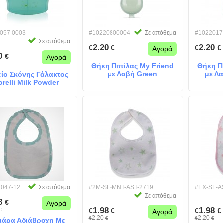
057 0003
#10220800004
Σε απόθεμα
#1022017
Σε απόθεμα
2.20
2.20
€
€
€
€
Αγορά
20
€
Αγορά
Θήκη Πιπίλας My Friend
Θήκη Π
με Λαβή Green
με Λ
ίο Σκόνης Γάλακτος
orelli Milk Powder
Container Green
4047-12
Σε απόθεμα
#2M-SL-MNT-AST-2719
#EX-SL-A
Σε απόθεμα
98
€
Αγορά
1.98
1.98
€
€
€
€
€
Αγορά
2.20
2.20
€
€
€
€
ιάρα Αδιάβροχη Με