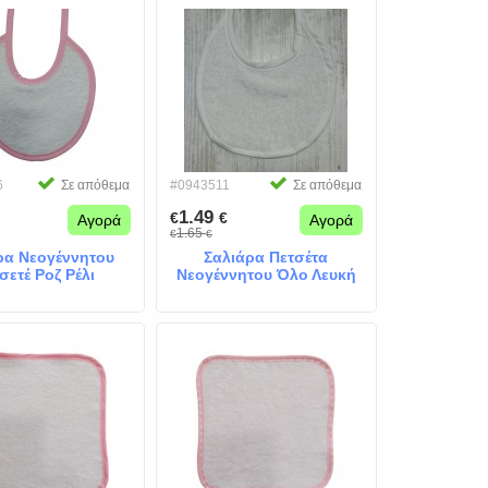
6
Σε απόθεμα
#0943511
Σε απόθεμα
1.49
€
€
Αγορά
Αγορά
1.65
€
€
ρα Νεογέννητου
Σαλιάρα Πετσέτα
σετέ Ροζ Ρέλι
Νεογέννητου Όλο Λευκή