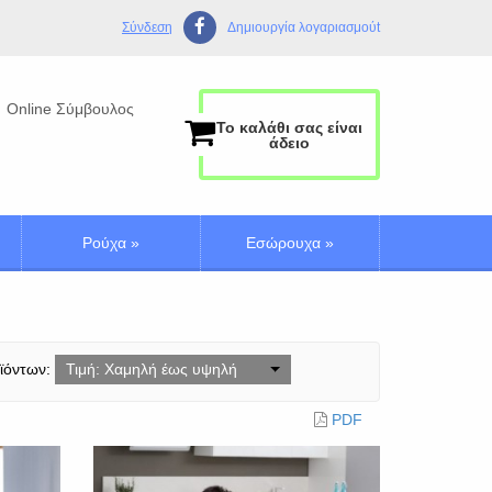
Σύνδεση
Δημιουργία λογαριασμούt
Online Σύμβουλος
Το καλάθι σας είναι
άδειο
Ρούχα
»
Εσώρουχα
»
ϊόντων:
Τιμή: Χαμηλή έως υψηλή
PDF