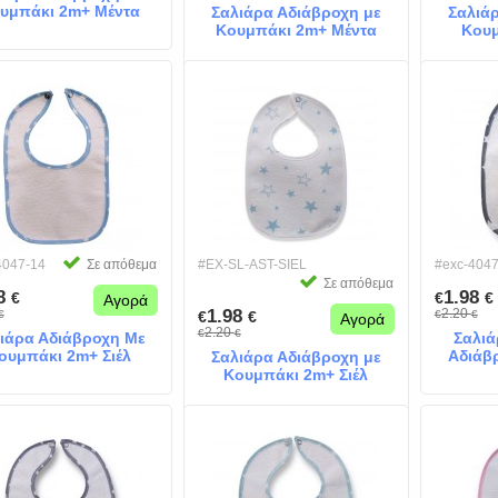
υμπάκι 2m+ Μέντα
Σαλιάρα Αδιάβροχη με
Σαλιά
Κουμπάκι 2m+ Μέντα
Κουμ
Αστέρια
4047-14
Σε απόθεμα
#EX-SL-AST-SIEL
#exc-4047
Σε απόθεμα
98
1.98
€
€
€
Αγορά
1.98
2.20
€
€
€
€
€
Αγορά
2.20
€
€
ιάρα Αδιάβροχη Με
Σαλιά
ουμπάκι 2m+ Σιέλ
Αδιάβ
Σαλιάρα Αδιάβροχη με
2m+
Κουμπάκι 2m+ Σιέλ
Αστέρι