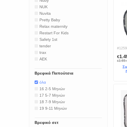
Nuby
NUK
Nuvita
Pretty Baby
Relax maternity
Restart For Kids
Safety 1st
tender
#1259
trax
1.
€
ΑΕΚ
1.65
€
Σα
Βρεφικά Παπούτσια
όλα
16 2-5 Μηνών
17 5-7 Μηνών
18 7-9 Μηνών
19 9-11 Μηνών
Βρεφικό σετ