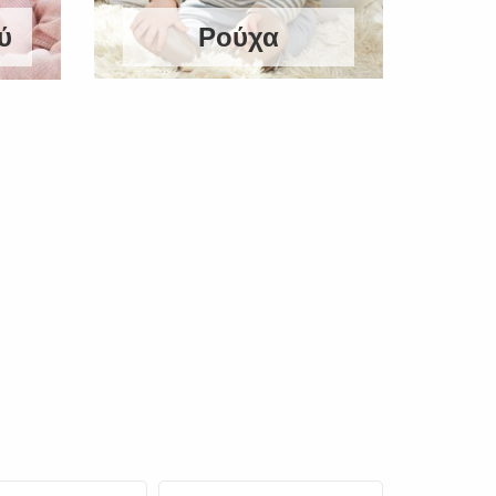
ύ
Ρούχα