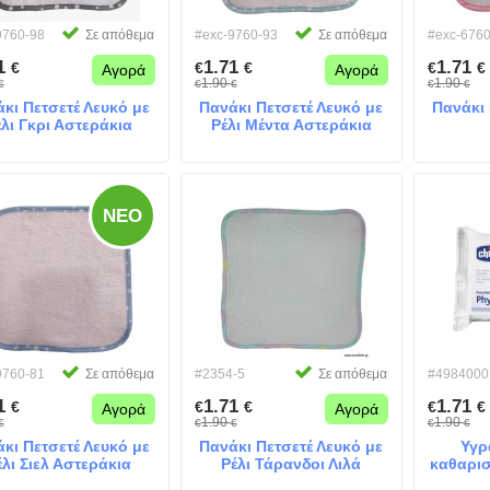
9760-98
Σε απόθεμα
#exc-9760-93
Σε απόθεμα
#exc-6760
71
1.71
1.71
€
€
€
€
€
Αγορά
Αγορά
1.90
1.90
€
€
€
€
€
κι Πετσετέ Λευκό με
Πανάκι Πετσετέ Λευκό με
Πανάκι 
λι Γκρι Αστεράκια
Ρέλι Μέντα Αστεράκια
ΝΈΟ
9760-81
Σε απόθεμα
#2354-5
Σε απόθεμα
#4984000
71
1.71
1.71
€
€
€
€
€
Αγορά
Αγορά
1.90
1.90
€
€
€
€
€
κι Πετσετέ Λευκό με
Πανάκι Πετσετέ Λευκό με
Υγρ
έλι Σιελ Αστεράκια
Ρέλι Τάρανδοι Λιλά
καθαρισ
c