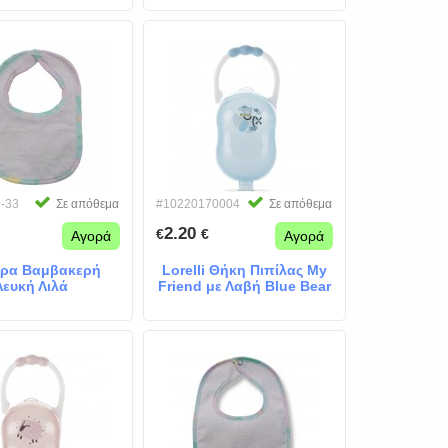
-33
Σε απόθεμα
#10220170004
Σε απόθεμα
2.20
€
€
Αγορά
Αγορά
άρα Βαμβακερή
Lorelli Θήκη Πιπίλας My
Λευκή Λιλά
Friend με Λαβή Blue Bear