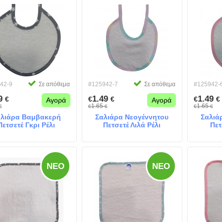
42-9
Σε απόθεμα
#125942-7
Σε απόθεμα
#125942-
49
1.49
1.49
€
€
€
€
€
Αγορά
Αγορά
1.65
1.65
€
€
€
€
€
λιάρα Βαμβακερή
Σαλιάρα Νεογέννητου
Σαλιά
Πετσετέ Γκρι Ρέλι
Πετσετέ Λιλά Ρέλι
Πετ
ΝΈΟ
ΝΈΟ