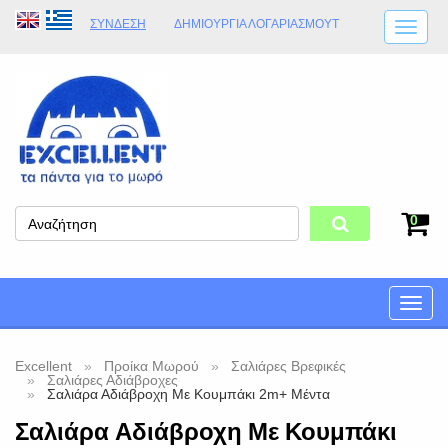
ΣΎΝΔΕΣΗ
ΔΗΜΙΟΥΡΓΊΑ ΛΟΓΑΡΙΑΣΜΟΎT
ΑΠΟΣΤΟΛΈΣ
ΩΡΆΡΙΟ ΚΑΤΑΣΤΉΜΑΤΟΣ
ΦΥΣΙΚΌ ΚΑΤΆΣΤΗΜΑ
ΟΡΟΙ ΚΑΤΑΣΤΉΜΑΤΟΣ
0
Toggle
naviga
Excellent
Προίκα Μωρού
Σαλιάρες Βρεφικές
Σαλιάρες Αδιάβροχες
Σαλιάρα Αδιάβροχη Με Κουμπάκι 2m+ Μέντα
Σαλιάρα Αδιάβροχη Με Κουμπάκι