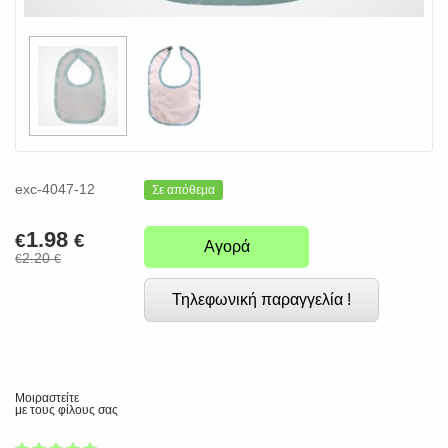
exc-4047-12
Σε απόθεμα
1.98
€
€
Αγορά
2.20
€
€
Τηλεφωνική παραγγελία !
Μοιραστείτε
με τους φίλους σας