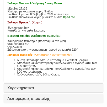
Σαλιάρα Μωρού Αδιάβροχη Λευκή Μέντα
Μέγεθος 27x19
Κλείσιμο με κουμπάκι χωρίς Νικέλιο
Σύνθεση Εμπρός 80%βαμβάκι 20% πολυεστέρα
Σύνθεση πίσω Peva χωρίς φθαλικές ουσίες
Bpa/Free
Σαλιάρα Βρεφική
. (Χρήση)
Ιδανική από 3m+
Κατάλληλη για γάλα & κρέμες
Βρεφική Σαλιάρα Αδιάβροχη
. (Φροντίδα)
Καθαρισμός πλυντήριο (πρόγραμμα στο χέρι)
θερμοκρασία 40°
Όχι Χλώριο
Σιδέρωμα από την υφασμάτινη πλευρά σε χαμηλή 220°
Σαλιάρες Βρεφικές
. (Αποστολές & Αντικαταβολές)
Άμεση Παραλαβή Από Το Κατάστημά Excellent Βρεφικά
Αποστολή και αντικαταβολή πανελλαδικά για αγορές κάτω των
60€ κόστος 6€
Αποστολή και αντικαταβολή πανελλαδικά για αγορές Άνω των
60€ κόστος Δωρεάν
Χρόνος Αποστολής 1-3 εργάσιμες
Χαρακτηριστικά
Λεπτομέρειες αποστολής