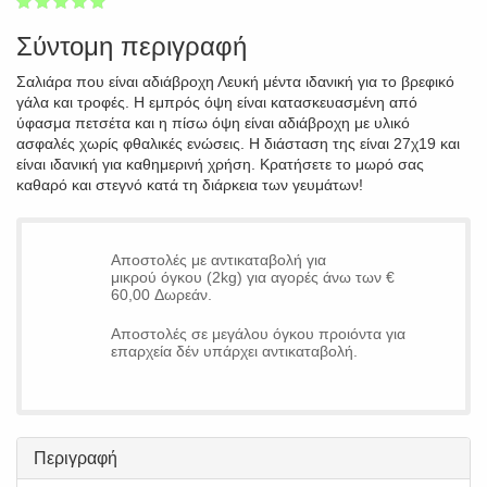
1
2
3
4
5
100
Σύντομη περιγραφή
Σαλιάρα που είναι αδιάβροχη Λευκή μέντα ιδανική για το βρεφικό
γάλα και τροφές. Η εμπρός όψη είναι κατασκευασμένη από
ύφασμα πετσέτα και η πίσω όψη είναι αδιάβροχη με υλικό
ασφαλές χωρίς φθαλικές ενώσεις. Η διάσταση της είναι 27χ19 και
είναι ιδανική για καθημερινή χρήση. Κρατήσετε το μωρό σας
καθαρό και στεγνό κατά τη διάρκεια των γευμάτων!
Αποστολές με αντικαταβολή για
μικρού όγκου (2kg) για αγορές άνω των €
60,00 Δωρεάν.
Αποστολές σε μεγάλου όγκου προιόντα για
επαρχεία δέν υπάρχει αντικαταβολή.
Περιγραφή