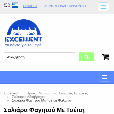
ΣΎΝΔΕΣΗ
ΔΗΜΙΟΥΡΓΊΑ ΛΟΓΑΡΙΑΣΜΟΎT
ΑΠΟΣΤΟΛΈΣ
ΩΡΆΡΙΟ ΚΑΤΑΣΤΉΜΑΤΟΣ
ΦΥΣΙΚΌ ΚΑΤΆΣΤΗΜΑ
ΟΡΟΙ ΚΑΤΑΣΤΉΜΑΤΟΣ
0
Toggle
naviga
Excellent
Προίκα Μωρού
Σαλιάρες Βρεφικές
Σαλιάρες Αδιάβροχες
Σαλιάρα Φαγητού Με Τσέπη Φάλαινα
Σαλιάρα Φαγητού Με Τσέπη