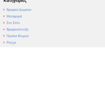
Κατηγορίες
Βρεφικό Δωμάτιο
Μεταφορά
Στο Σπίτι
Βρεφανάπτυξη
Προίκα Μωρού
Ρούχα
Εσώρουχα
Άρθρα
Αλλαγές και Επιστροφές
Επαφές
ΚΑΤΑΣΤΗΜΑ ΒΡΕΦΙΚΏΝ ΕΙΔΩΝ
EXCELLENT ΒΡΕΦΙΚΑ
ΑΛ.Παναγουλη 69 Ν Ιωνια
Τηλ. 210 2777604
https://maps.app.goo.gl/BMhwLETDSHL5AxSr8