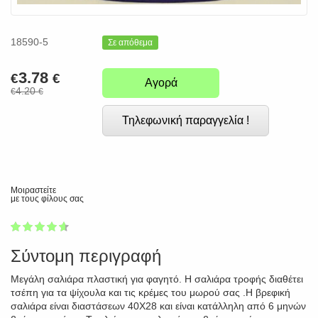
18590-5
Σε απόθεμα
3.78
€
€
Αγορά
4.20
€
€
Τηλεφωνική παραγγελία !
Μοιραστείτε
με τους φίλους σας
1
2
3
4
5
90
Σύντομη περιγραφή
Μεγάλη σαλιάρα πλαστική για φαγητό. Η σαλιάρα τροφής διαθέτει
τσέπη για τα ψίχουλα και τις κρέμες του μωρού σας .Η βρεφική
σαλιάρα είναι διαστάσεων 40Χ28 και είναι κατάλληλη από 6 μηνών