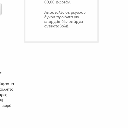
60,00 Δωρεάν.
Αποστολές σε μεγάλου
όγκου προιόντα για
επαρχεία δέν υπάρχει
αντικαταβολή.
ε
η ύφασμα
οκόλλητο
άρες
νή
ο μωρό