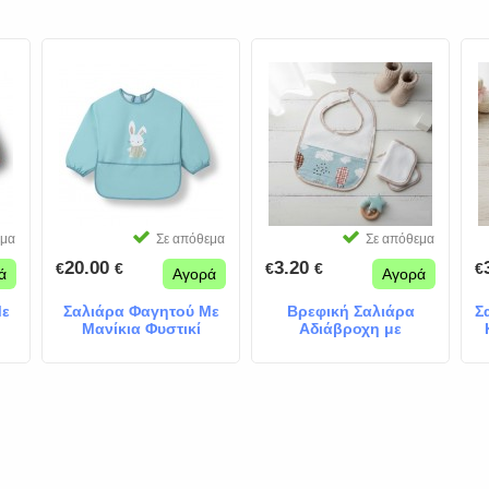
εμα
Σε απόθεμα
Σε απόθεμα
20.00
3.20
€
€
€
€
€
ά
Αγορά
Αγορά
Με
Σαλιάρα Φαγητού Με
Βρεφική Σαλιάρα
Σ
Μανίκια Φυστικί
Αδιάβροχη με
Κουμπάκι Turquoise
Balloons