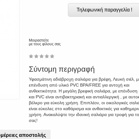
Τηλεφωνική παραγγελία !
Μοιραστείτε
με τους φίλους σας
1
2
3
4
5
0
Σύντομη περιγραφή
Υφασμάτινη αδιάβροχη σαλιάρα για βρέφη, Λευκή σιέλ, μ
επένδυση από υλικό PVC BPA/FREE για αντοχή και
ανθεκτικότητα. Η μεγάλη βρεφική σαλιάρα, με επένδυσ
και PVC είναι αντιβακτηριακή και αντιαλλεργική , με αυτ
βέλκρο για εύκολη χρήση. Επιπλέον, οι οικολογικές σαλι
είναι εύκολες στο καθάρισμα και ανθεκτικές για καθημερι
χρήση. Ανακαλύψτε την ιδανική σαλιάρα για τροφή για τ
σας!
μέρειες αποστολής