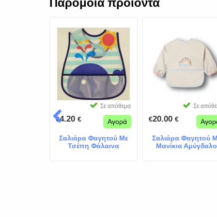
Παρόμοια προϊόντα
Σε απόθεμα
Σε απόθεμα
Σε απόθ
4.20
20.00
€
€
€
€
Αγορά
Αγορά
Αγορ
Αδιάβροχες
Σαλιάρα Φαγητού Με
Σαλιάρα Φαγητού 
ια Κορίτσια
Τσέπη Φάλαινα
Μανίκια Αμύγδαλο