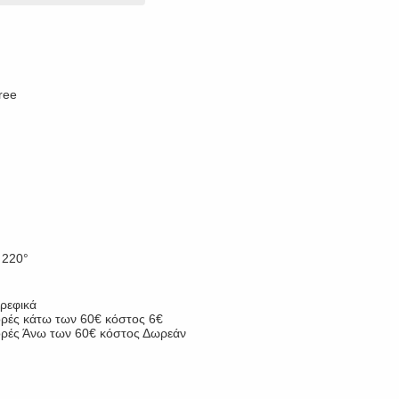
ree
 220°
Βρεφικά
ορές κάτω των 60€ κόστος 6€
γορές Άνω των 60€ κόστος Δωρεάν