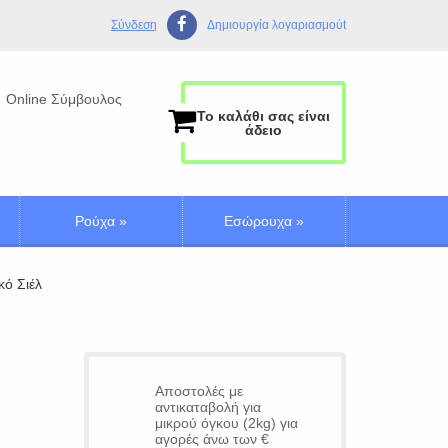
Σύνδεση
Δημιουργία λογαριασμούt
Online Σύμβουλος
Το καλάθι σας είναι
άδειο
Ρούχα
»
Εσώρουχα
»
ό Σιέλ
Αποστολές με
αντικαταβολή για
μικρού όγκου (2kg) για
αγορές άνω των €