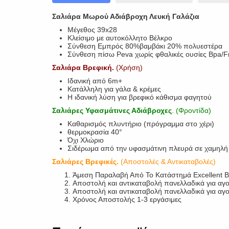
Σαλιάρα Μωρού Αδιάβροχη Λευκή Γαλάζια
Μέγεθος 39x28
Κλείσιμο με αυτοκόλλητο Βέλκρο
Σύνθεση Εμπρός 80%βαμβάκι 20% πολυεστέρα
Σύνθεση πίσω Peva χωρίς φθαλικές ουσίες Bpa/F
Σαλιάρα Βρεφική.
(Χρήση)
Ιδανική από 6m+
Κατάλληλη για γάλα & κρέμες
Η ιδανική λύση για βρεφικό κάθισμα φαγητού
Σαλιάρες Υφασμάτινες Αδιάβροχες
. (Φροντίδα)
Καθαρισμός πλυντήριο (πρόγραμμα στο χέρι)
θερμοκρασία 40°
Όχι Χλώριο
Σιδέρωμα από την υφασμάτινη πλευρά σε χαμηλή
Σαλιάρες Βρεφικές.
(Αποστολές & Αντικαταβολές)
Άμεση Παραλαβή Από Το Κατάστημά Excellent 
Αποστολή και αντικαταβολή πανελλαδικά για αγ
Αποστολή και αντικαταβολή πανελλαδικά για α
Χρόνος Αποστολής 1-3 εργάσιμες