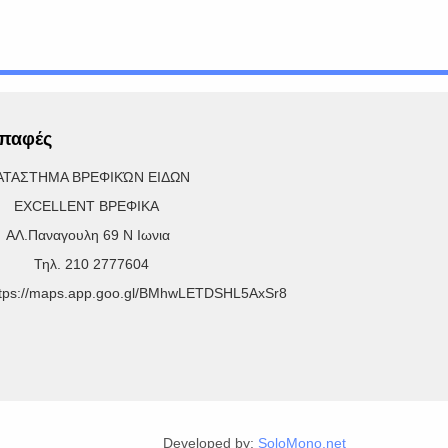
παφές
ΑΤΑΣΤΗΜΑ ΒΡΕΦΙΚΏΝ ΕΙΔΩΝ
XCELLENT ΒΡΕΦΙΚΑ
Λ.Παναγουλη 69 Ν Ιωνια
ηλ. 210 2777604
ttps://maps.app.goo.gl/BMhwLETDSHL5AxSr8
Developed by:
SoloMono.net