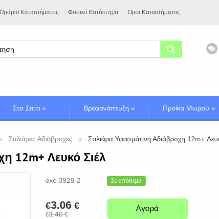
Ωράριο Καταστήματος
Φυσικό Κατάστημα
Οροι Καταστήματος
Στο Σπίτι
»
Βρεφανάπτυξη
»
Προίκα Μωρού
»
Σαλιάρες Αδιάβροχες
Σαλιάρα Υφασμάτινη Αδιάβροχη 12m+ Λευκ
η 12m+ Λευκό Σιέλ
exc-3928-2
Σε απόθεμα
3.06
€
€
Αγορά
3.40
€
€