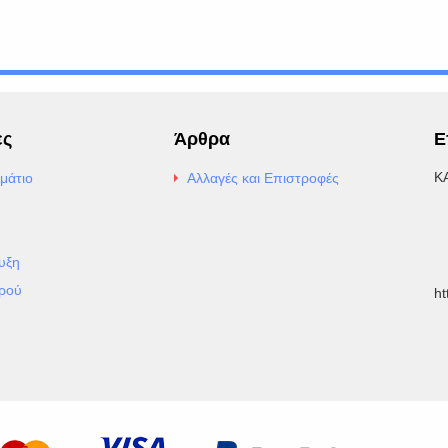
ες
Άρθρα
Ε
Κ
μάτιο
Αλλαγές και Επιστροφές
E
Α
υξη
Τ
ρού
h