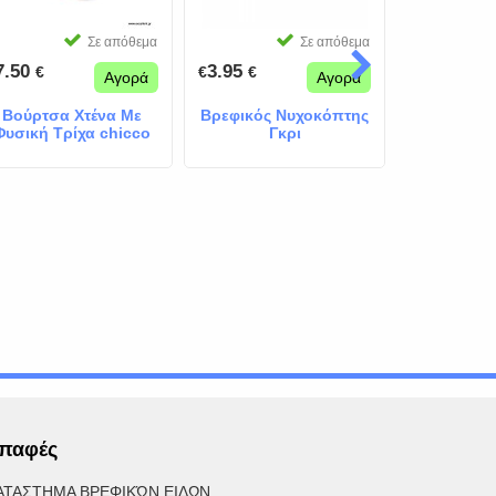
Σε απόθεμα
Σε απόθεμα
7.50
3.95
9.90
€
€
€
€
€
Αγορά
Αγορά
Βούρτσα Χτένα Με
Βρεφικός Νυχοκόπτης
Cangaroo
Φυσική Τρίχα chicco
Γκρι
Ηλεκτρ
Γαλάζια
Νυχιών 
παφές
ΑΤΑΣΤΗΜΑ ΒΡΕΦΙΚΏΝ ΕΙΔΩΝ