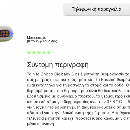
Τηλεφωνική παραγγελία !
Μοιραστείτε
με τους φίλους σας
1
2
3
4
5
100
Σύντομη περιγραφή
Το Νέο Chicco Digibaby 3 σε 1 μετρά τη θερμοκρασία τ
σας με τρεις διαφορετικούς τρόπους. Το Βρεφικό θερμό
είναι κατάλληλο για τη μασχάλη το στόμα και το ορθό. Ο
θερμομέτρησης του θερμόμετρου είναι 60 δευτερόλεπτα
Εξοπλισμένο με συναγερμό πυρετού, το θερμόμετρο εκπ
ακουστικό σήμα για θερμοκρασίες άνω των 37,8 ° C. . Ιδ
για νεογέννητο με λεπτή μύτη Διαθέτει ακουστικό σήμα 
ειδοποιεί για στην ολοκλήρωση της μέτρησης. Αποθηκεύ
τελευταία μέτρηση και έχει προστατευτικό κάλυμμα για τ
μέγιστη υγιεινή