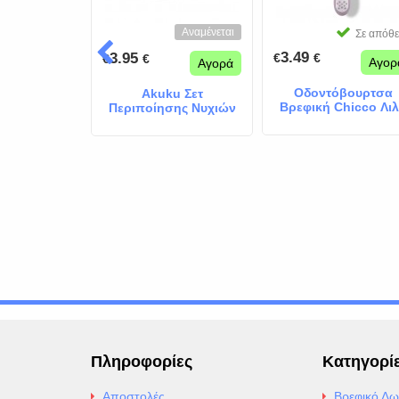
Αναμένεται
Σε απόθεμα
Σε απόθ
3.49
3.95
€
€
€
€
Αγορά
Αγορ
Αγορά
o Κάδος
Οδοντόβουρτσα
Akuku Σετ
ης Πάνας
Βρεφική Chicco Λι
Περιποίησης Νυχιών
κός Λευκός
Μωρού White 2τμχ
Πληροφορίες
Κατηγορί
Αποστολές
Βρεφικό Δω