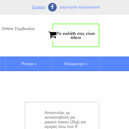
Σύνδεση
Δημιουργία λογαριασμούt
Online Σύμβουλος
Το καλάθι σας είναι
άδειο
Ρούχα
»
Εσώρουχα
»
Αποστολές με
αντικαταβολή για
μικρού όγκου (2kg) για
αγορές άνω των €