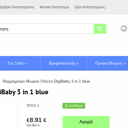
Ωράριο Καταστήματος
Φυσικό Κατάστημα
Οροι Καταστήματος
Στο Σπίτι
»
Βρεφανάπτυξη
»
Προίκα Μωρού
»
Θερμόμετρο Μωρού Chicco DigiBaby 3 in 1 blue
aby 3 in 1 blue
9059-1
Σε απόθεμα
8.91
€
€
Αγορά
9.90
€
€