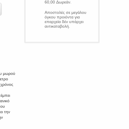
60,00 Δωρεάν.
Αποστολές σε μεγάλου
όγκου προιόντα για
επαρχεία δέν υπάρχει
αντικαταβολή.
ου μωρού
μετρο
 χρόνος
.
έμπει
ανικό
που
ει την
ην