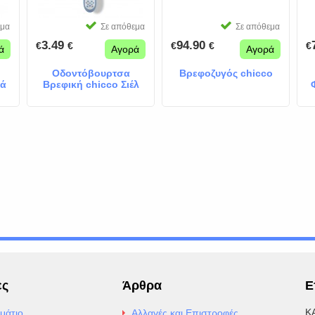
εμα
Σε απόθεμα
Σε απόθεμα
3.49
94.90
€
€
€
€
€
ά
Αγορά
Αγορά
Οδοντόβουρτσα
Βρεφοζυγός chicco
λά
Βρεφική chicco Σιέλ
ες
Άρθρα
Ε
Κ
μάτιο
Αλλαγές και Επιστροφές