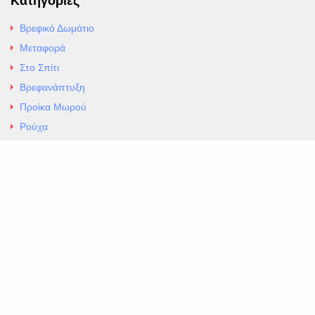
Κατηγορίες
Βρεφικό Δωμάτιο
Μεταφορά
Στο Σπίτι
Βρεφανάπτυξη
Προίκα Μωρού
Ρούχα
Εσώρουχα
Άρθρα
Αλλαγές και Επιστροφές
Επαφές
ΚΑΤΑΣΤΗΜΑ ΒΡΕΦΙΚΏΝ ΕΙΔΩΝ
EXCELLENT ΒΡΕΦΙΚΑ
ΑΛ.Παναγουλη 69 Ν Ιωνια
Τηλ. 210 2777604
https://maps.app.goo.gl/BMhwLETDSHL5AxSr8