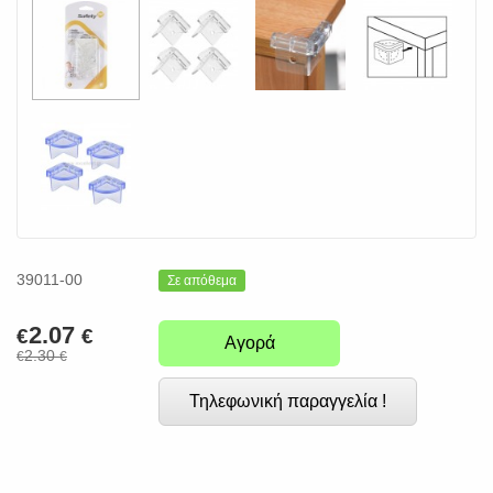
39011-00
Σε απόθεμα
2.07
€
€
Αγορά
2.30
€
€
Τηλεφωνική παραγγελία !