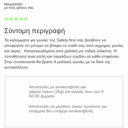
Μοιραστείτε
με τους φίλους σας
1
2
3
4
5
100
Σύντομη περιγραφή
Τα καλύμματα για γωνίες της Safety first σας βοηθούν να
αποφύγετε ότι μπορεί να βλάψει το παιδί σας από αιχμηρές γωνίες
και άκρες . Κατασκευασμένα από μαλακή μη τοξική σιλικόνη. Η
τοποθέτηση είναι απλή και ταιριάζουν σχεδόν σε κάθε επιφάνεια.
Στην συσκευασία θα βρείτε 4 μαλακές γωνίες με τα δικά της
αυτοκόλλητα.
Αποστολές με αντικαταβολή για
μικρού όγκου (2kg) για αγορές άνω των €
60,00 Δωρεάν.
Αποστολές σε μεγάλου όγκου προιόντα για
επαρχεία δέν υπάρχει αντικαταβολή.