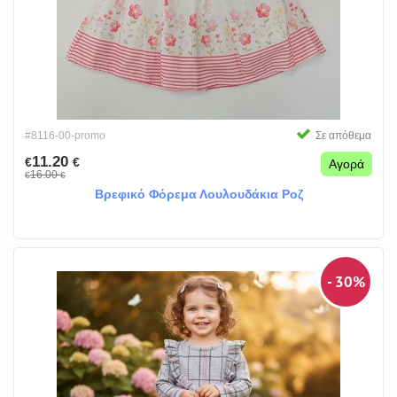
#8116-00-promo
Σε απόθεμα
11.20
€
€
Αγορά
16.00
€
€
Βρεφικό Φόρεμα Λουλουδάκια Ροζ
- 30%