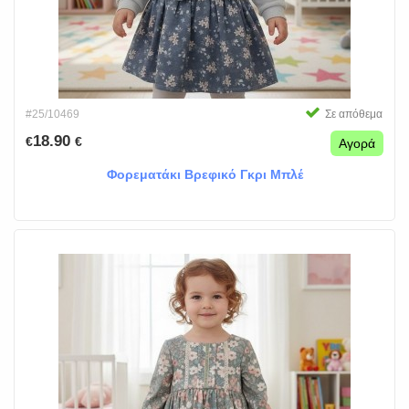
#25/10469
Σε απόθεμα
18.90
€
€
Αγορά
Φορεματάκι Βρεφικό Γκρι Μπλέ