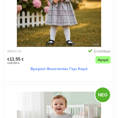
#9803-24
Σε απόθεμα
11.55
€
€
Αγορά
16.50
€
€
Βρεφικό Φουστανάκι Γκρι Καρό
ΝΈΟ