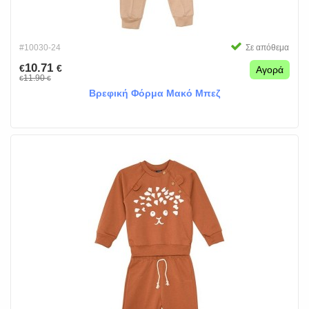
#10030-24
Σε απόθεμα
10.71
€
€
Αγορά
11.90
€
€
Βρεφική Φόρμα Μακό Μπεζ