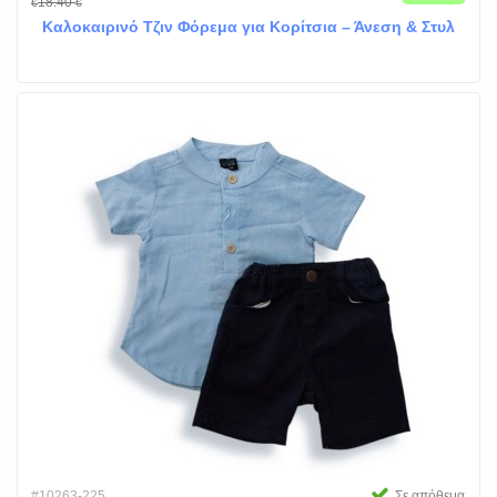
18.40
€
€
Καλοκαιρινό Τζιν Φόρεμα για Κορίτσια – Άνεση & Στυλ
#10263-225
Σε απόθεμα