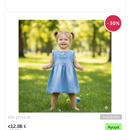
- 30%
Αναμένεται
#25-10113-25
12.88
€
€
Αγορά