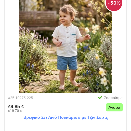
- 50%
#25-10275-225
Σε απόθεμα
9.85
€
€
Αγορά
19.70
€
€
Βρεφικό Σετ Λινό Πουκάμισο με Τζιν Σορτς