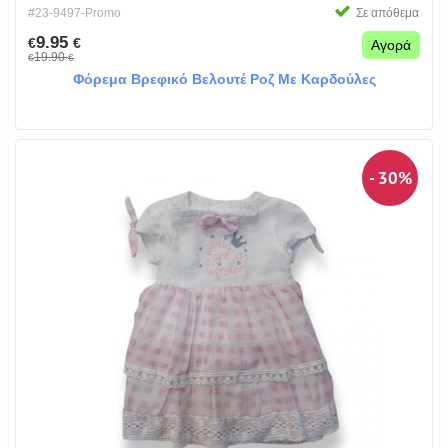
#23-9497-Promo
Σε απόθεμα
9.95
€
€
Αγορά
19.90
€
€
Φόρεμα Βρεφικό Βελουτέ Ροζ Με Καρδούλες
- 30%