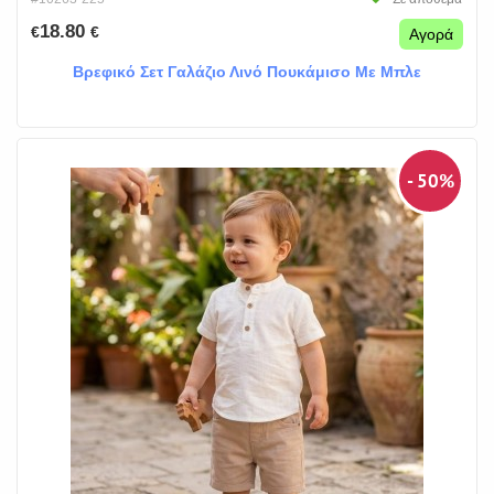
18.80
€
€
Αγορά
Βρεφικό Σετ Γαλάζιο Λινό Πουκάμισο Με Μπλε
- 50%