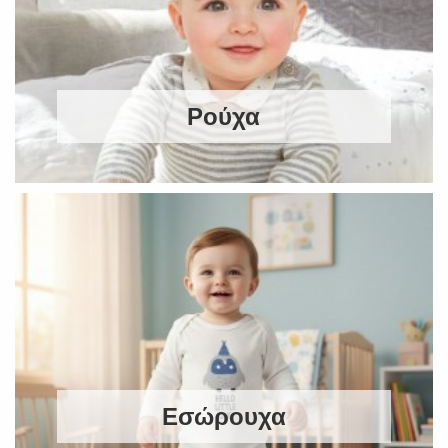
Ρούχα
Εσώρουχα