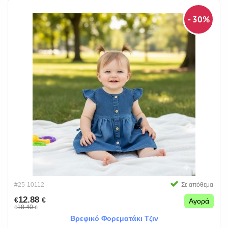
- 30%
#25-10112
Σε απόθεμα
12.88
€
€
Αγορά
18.40
€
€
Βρεφικό Φορεματάκι Τζιν