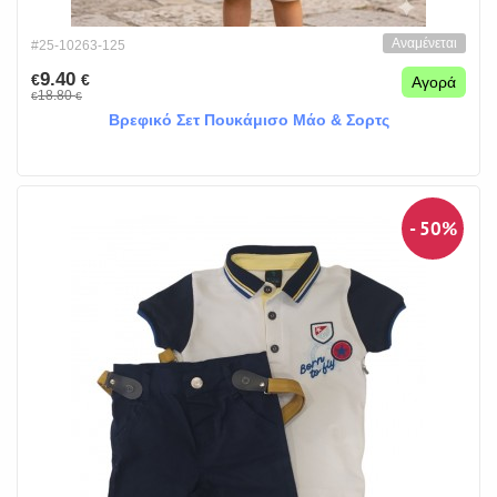
Αναμένεται
#25-10263-125
9.40
€
€
Αγορά
18.80
€
€
Βρεφικό Σετ Πουκάμισο Μάο & Σορτς
- 50%