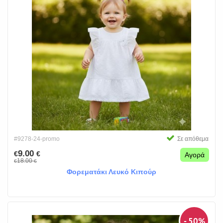
#9278-24-promo
Σε απόθεμα
9.00
€
€
Αγορά
18.00
€
€
Φορεματάκι Λευκό Κιπούρ
- 50%