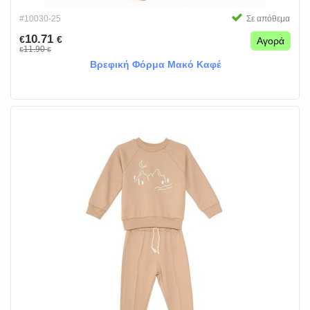
#10030-25
Σε απόθεμα
10.71
€
€
Αγορά
11.90
€
€
Βρεφική Φόρμα Μακό Καφέ