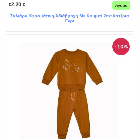
2.20
€
€
Αγορά
Σαλιάρα Υφασμάτινη Αδιάβροχη Με Κουμπί 2m+Αστέρια
Γκρι
- 10%