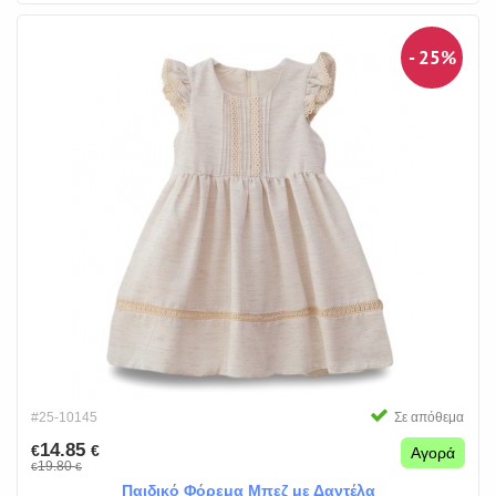
- 25%
#25-10145
Σε απόθεμα
14.85
€
€
Αγορά
19.80
€
€
Παιδικό Φόρεμα Μπεζ με Δαντέλα