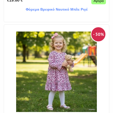
19.80
€
€
Αγορά
Φόρεμα Βρεφικό Ναυτικό Μπλε Ριγέ
- 50%