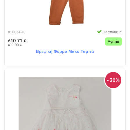
#10034-40
Σε απόθεμα
10.71
€
€
Αγορά
11.90
€
€
Βρεφική Φόρμα Μακό Ταμπά
- 30%