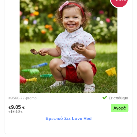
#9560-77-promo
Σε απόθεμα
9.05
€
€
Αγορά
18.10
€
€
Βρεφικό Σετ Love Red