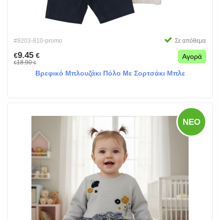
#9203-810-promo
Σε απόθεμα
9.45
€
€
Αγορά
18.90
€
€
Βρεφικό Μπλουζάκι Πόλο Με Σορτσάκι Μπλε
ΝΈΟ