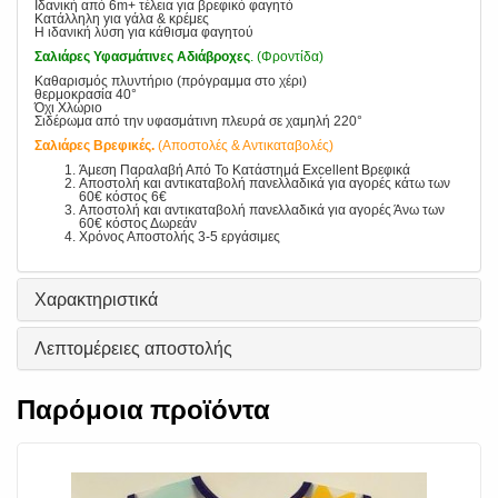
Ιδανική από 6m+ τέλεια για βρεφικό φαγητό
Κατάλληλη για γάλα & κρέμες
Η ιδανική λύση για κάθισμα φαγητού
Σαλιάρες Υφασμάτινες Αδιάβροχες
. (Φροντίδα)
Καθαρισμός πλυντήριο (πρόγραμμα στο χέρι)
θερμοκρασία 40°
Όχι Χλώριο
Σιδέρωμα από την υφασμάτινη πλευρά σε χαμηλή 220°
Σαλιάρες Βρεφικές.
(Αποστολές & Αντικαταβολές)
Άμεση Παραλαβή Από Το Κατάστημά Excellent Βρεφικά
Αποστολή και αντικαταβολή πανελλαδικά για αγορές κάτω των
60€ κόστος 6€
Αποστολή και αντικαταβολή πανελλαδικά για αγορές Άνω των
60€ κόστος Δωρεάν
Χρόνος Αποστολής 3-5 εργάσιμες
Χαρακτηριστικά
Λεπτομέρειες αποστολής
Παρόμοια προϊόντα