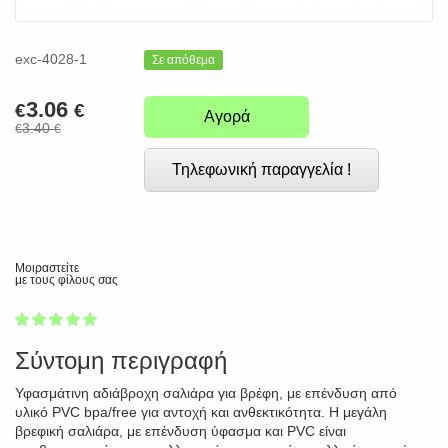
exc-4028-1
Σε απόθεμα
3.06
€
€
Αγορά
3.40
€
€
Τηλεφωνική παραγγελία !
Μοιραστείτε
με τους φίλους σας
1
2
3
4
5
100
Σύντομη περιγραφή
Υφασμάτινη αδιάβροχη σαλιάρα για βρέφη, με επένδυση από
υλικό PVC bpa/free για αντοχή και ανθεκτικότητα. Η μεγάλη
βρεφική σαλιάρα, με επένδυση ύφασμα και PVC είναι