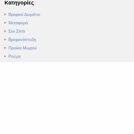
Κατηγορίες
Βρεφικό Δωμάτιο
Μεταφορά
Στο Σπίτι
Βρεφανάπτυξη
Προίκα Μωρού
Ρούχα
Εσώρουχα
Άρθρα
Αλλαγές και Επιστροφές
Επαφές
ΚΑΤΑΣΤΗΜΑ ΒΡΕΦΙΚΏΝ ΕΙΔΩΝ
EXCELLENT ΒΡΕΦΙΚΑ
ΑΛ.Παναγουλη 69 Ν Ιωνια
Τηλ. 210 2777604
https://maps.app.goo.gl/BMhwLETDSHL5AxSr8