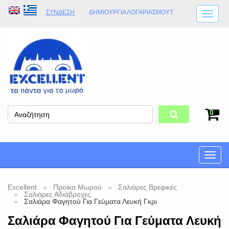
ΣΎΝΔΕΣΗ
ΔΗΜΙΟΥΡΓΊΑ ΛΟΓΑΡΙΑΣΜΟΎT
ΑΠΟΣΤΟΛΈΣ
ΩΡΆΡΙΟ ΚΑΤΑΣΤΉΜΑΤΟΣ
ΦΥΣΙΚΌ ΚΑΤΆΣΤΗΜΑ
ΟΡΟΙ ΚΑΤΑΣΤΉΜΑΤΟΣ
0
Toggle
naviga
Excellent
Προίκα Μωρού
Σαλιάρες Βρεφικές
Σαλιάρες Αδιάβροχες
Σαλιάρα Φαγητού Για Γεύματα Λευκή Γκρι
Σαλιάρα Φαγητού Για Γεύματα Λευκή