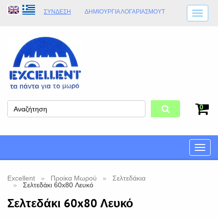
ΣΎΝΔΕΣΗ
ΔΗΜΙΟΥΡΓΊΑ ΛΟΓΑΡΙΑΣΜΟΎT
ΑΠΟΣΤΟΛΈΣ
ΩΡΆΡΙΟ ΚΑΤΑΣΤΉΜΑΤΟΣ
ΦΥΣΙΚΌ ΚΑΤΆΣΤΗΜΑ
ΟΡΟΙ ΚΑΤΑΣΤΉΜΑΤΟΣ
0
Toggle
naviga
Excellent
Προίκα Μωρού
Σελτεδάκια
Σελτεδάκι 60x80 Λευκό
Σελτεδάκι 60x80 Λευκό