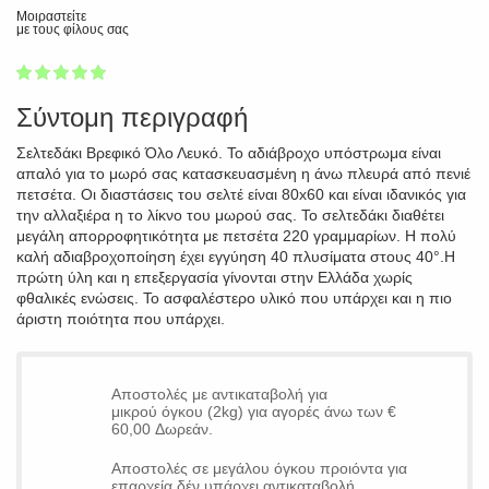
Μοιραστείτε
με τους φίλους σας
1
2
3
4
5
100
Σύντομη περιγραφή
Σελτεδάκι Βρεφικό Όλο Λευκό. Το αδιάβροχο υπόστρωμα είναι
απαλό για το μωρό σας κατασκευασμένη η άνω πλευρά από πενιέ
πετσέτα. Οι διαστάσεις του σελτέ είναι 80x60 και είναι ιδανικός για
την αλλαξιέρα η το λίκνο του μωρού σας. Το σελτεδάκι διαθέτει
μεγάλη απορροφητικότητα με πετσέτα 220 γραμμαρίων. Η πολύ
καλή αδιαβροχοποίηση έχει εγγύηση 40 πλυσίματα στους 40°.Η
πρώτη ύλη και η επεξεργασία γίνονται στην Ελλάδα χωρίς
φθαλικές ενώσεις. Το ασφαλέστερο υλικό που υπάρχει και η πιο
άριστη ποιότητα που υπάρχει.
Αποστολές με αντικαταβολή για
μικρού όγκου (2kg) για αγορές άνω των €
60,00 Δωρεάν.
Αποστολές σε μεγάλου όγκου προιόντα για
επαρχεία δέν υπάρχει αντικαταβολή.