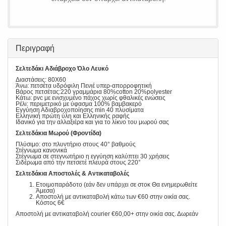
Περιγραφή
Σελτεδάκι Αδιάβροχο Όλο Λευκό
Διαστάσεις: 80X60
Άνω: πετσέτα υδρόφιλη Πενιέ υπερ-απορροφητική
Βάρος πετσέτας:220 γραμμάρια 80%cotton 20%polyester
Κάτω: pvc με ενισχυμένο πάχος χωρίς φθαλικές ενώσεις
Ρέλι: περιμετρικό με ύφασμα 100% βαμβακερό
Εγγύηση Αδιαβροχοποίησης min 40 πλυσίματα
Ελληνική πρώτη ύλη και Ελληνικής ραφής
Ιδανικό για την αλλαξιέρα και για το λίκνο του μωρού σας
Σελτεδάκια Μωρού (Φροντίδα)
Πλύσιμο: στο πλυντήριο στους 40° βαθμούς
Στέγνωμα κανονικά
Στέγνωμα σε στεγνωτήριο η εγγύηση καλύπτει 30 χρήσεις
Σιδέρωμα από την πετσετέ πλευρά στους 220°
Σελτεδάκια Αποστολές & Αντικαταβολές
Ετοιμοπαράδοτο (εάν δεν υπάρχει σε στοκ Θα ενημερωθείτε
Άμεσα)
Αποστολή με αντικαταβολή κάτω των €60 στην οικία σας.
Κόστος 6€
Αποστολή με αντικαταβολή courier €60,00+ στην οικία σας. Δωρεάν